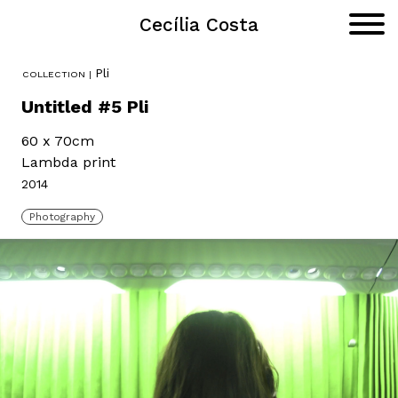
Cecília Costa
Portfolio
Primar
Menu
Skip
Pli
to
content
Untitled #5 Pli
60 x 70cm
Lambda print
2014
Photography